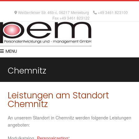
Weißenfelser Str. 46b-c, 06217 Merseburg
+49 3461 823100
Fax +49 3461 823122
MENU
Chemnitz
Leistungen am Standort
Chemnitz
An unserem Standort in Chemnitz werden folgende Leistungen
angeboten:
Modulkatalog „
Personalcasting
“