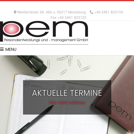
Weißenfelser Str. 46b-c, 06217 Merseburg
+49 3461 823100
Fax +49 3461 823122
MENU
AKTUELLE TERMINE
Hier mehr erfahren
1
2
3
4