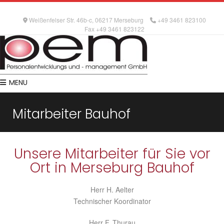
Weißenfelser Str. 46b-c, 06217 Merseburg
+49 3461 823100
Fax +49 3461 823122
MENU
Mitarbeiter Bauhof
Unsere Mitarbeiter für Sie vor
Ort in Merseburg Bauhof
Herr H. Aelter
Technischer Koordinator
Herr F. Thurau