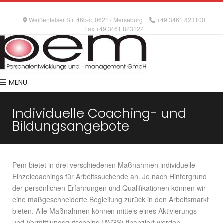
Weißenfelser Str. 46b-c, 06217 Merseburg
+49 3461 823100
Fax +49 3461 823122
MENU
Individuelle Coaching- und
Bildungsangebote
Pem bietet in drei verschiedenen Maßnahmen individuelle
Einzelcoachings für Arbeitssuchende an. Je nach Hintergrund
der persönlichen Erfahrungen und Qualifikationen können wir
eine maßgeschneiderte Begleitung zurück in den Arbeitsmarkt
bieten. Alle Maßnahmen können mittels eines Aktivierungs-
und Vermittlungsgutscheins (AVGS) finanziert werden.