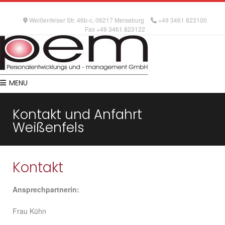
Weißenfelser Str. 46b-c, 06217 Merseburg
+49 3461 823100
Fax +49 3461 823122
MENU
Kontakt und Anfahrt
Weißenfels
Kontakt
Ansprechpartnerin:
Frau Kühn