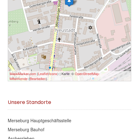
100 m
MapsMarker.com
(
Leaflet
/
icons
) | Karte: ©
OpenStreetMap-
300 ft
Mitwirkende
(
Bearbeiten
)
Unsere Standorte
Merseburg Hauptgeschäftsstelle
Merseburg Bauhof
Aschersleben