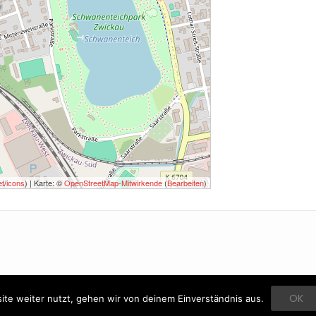
et
/
icons
) | Karte: ©
OpenStreetMap-Mitwirkende
(
Bearbeiten
)
OK
te weiter nutzt, gehen wir von deinem Einverständnis aus.