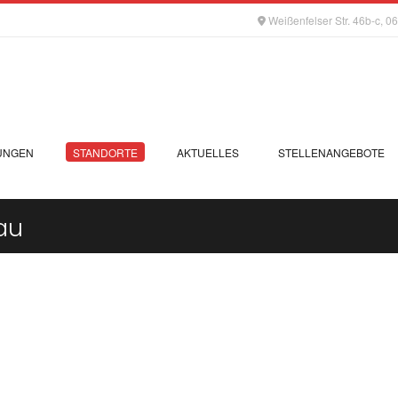
Weißenfelser Str. 46b-c, 
UNGEN
STANDORTE
AKTUELLES
STELLENANGEBOTE
au