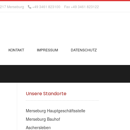
06217 Merseburg
+49 3461 823100
Fax +49 3461 823122
KONTAKT
IMPRESSUM
DATENSCHUTZ
Unsere Standorte
Merseburg Hauptgeschäftsstelle
Merseburg Bauhof
Aschersleben