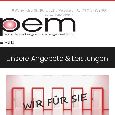
Weißenfelser Str. 46b-c, 06217 Merseburg
+49 3461 823100
Fax +49 3461 823122
MENU
Unsere Angebote & Leistungen